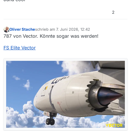
2
Oliver Stache
schrieb am
7. Juni 2026, 12:42
zuletzt editiert von [WTB003] Oliver S.
6. Juli 2026, 
Offline
787 von Vector. Könnte sogar was werden!
FS Elite Vector