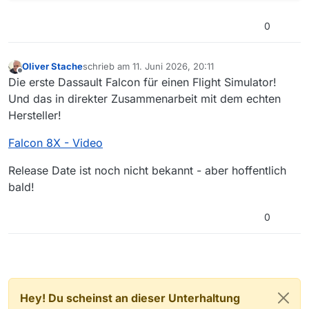
0
Oliver Stache
schrieb am
11. Juni 2026, 20:11
zuletzt editiert von
Offline
Die erste Dassault Falcon für einen Flight Simulator!
Und das in direkter Zusammenarbeit mit dem echten
Hersteller!
Falcon 8X - Video
Release Date ist noch nicht bekannt - aber hoffentlich
bald!
0
Hey! Du scheinst an dieser Unterhaltung