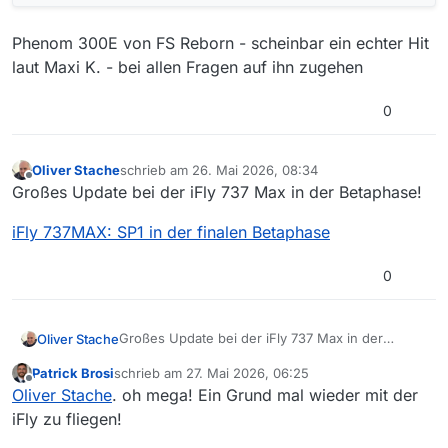
Phenom 300E von FS Reborn - scheinbar ein echter Hit
laut Maxi K. - bei allen Fragen auf ihn zugehen
0
Oliver Stache
schrieb am
26. Mai 2026, 08:34
zuletzt editiert von
Offline
Großes Update bei der iFly 737 Max in der Betaphase!
iFly 737MAX: SP1 in der finalen Betaphase
0
Großes Update bei der iFly 737 Max in der
Oliver Stache
Betaphase!
Patrick Brosi
schrieb am
27. Mai 2026, 06:25
iFly 737MAX: SP1 in der finalen Betaphase
zuletzt editiert von
Offline
Oliver Stache
. oh mega! Ein Grund mal wieder mit der
iFly zu fliegen!