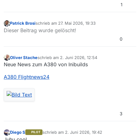
1
Patrick Brosi
schrieb am
27. Mai 2026, 19:33
zuletzt editiert von
Offline
Dieser Beitrag wurde gelöscht!
0
Oliver Stache
schrieb am
2. Juni 2026, 12:54
zuletzt editiert von
Offline
Neue News zum A380 von Inibuilds
A380 Flightnews24
3
Diego S
schrieb am
2. Juni 2026, 19:42
PILOT
zuletzt editiert von
Offline
Juhu cool