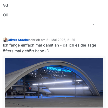
VG
Oli
1
Oliver Stache
schrieb am
21. Mai 2026, 21:25
zuletzt editiert von
Offline
Ich fange einfach mal damit an - da ich es die Tage
öfters mal gehört habe :D