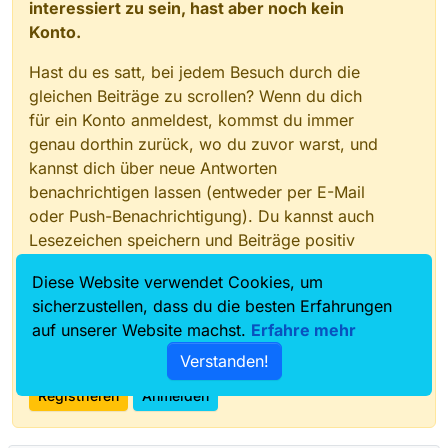
interessiert zu sein, hast aber noch kein
Konto.
Hast du es satt, bei jedem Besuch durch die
gleichen Beiträge zu scrollen? Wenn du dich
für ein Konto anmeldest, kommst du immer
genau dorthin zurück, wo du zuvor warst, und
kannst dich über neue Antworten
benachrichtigen lassen (entweder per E-Mail
oder Push-Benachrichtigung). Du kannst auch
Lesezeichen speichern und Beiträge positiv
bewerten, um anderen Community-Mitgliedern
Diese Website verwendet Cookies, um
deine Wertschätzung zu zeigen.
sicherzustellen, dass du die besten Erfahrungen
Mit deinem Input könnte dieser Beitrag noch
auf unserer Website machst.
Erfahre mehr
besser werden 💗
Verstanden!
Registrieren
Anmelden