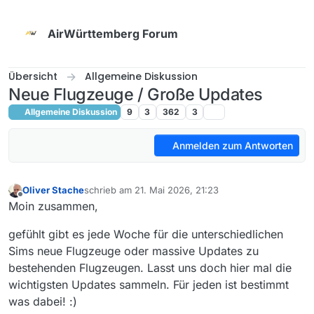
Weiter zum Inhalt
AirWürttemberg Forum
Übersicht
Allgemeine Diskussion
Neue Flugzeuge / Große Updates
Allgemeine Diskussion
9
3
362
3
Anmelden zum Antworten
Oliver Stache
schrieb am
21. Mai 2026, 21:23
zuletzt editiert von [WTB003] Oliver S.
Offline
Moin zusammen,
gefühlt gibt es jede Woche für die unterschiedlichen
Sims neue Flugzeuge oder massive Updates zu
bestehenden Flugzeugen. Lasst uns doch hier mal die
wichtigsten Updates sammeln. Für jeden ist bestimmt
was dabei! :)