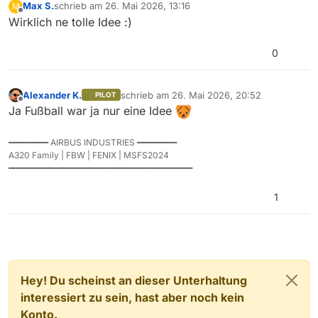
Max S.
schrieb am
26. Mai 2026, 13:16
M
zuletzt editiert von
Offline
Wirklich ne tolle Idee :)
0
Alexander K.
schrieb am
26. Mai 2026, 20:52
PILOT
zuletzt editiert von
Offline
Ja Fußball war ja nur eine Idee
━━━━━━━━ AIRBUS INDUSTRIES ━━━━━━━━
A320 Family | FBW | FENIX | MSFS2024
━━━━━━━━━━━━━━━━━━━━━━━━━━━━━━━━━━━━━
1
Hey! Du scheinst an dieser Unterhaltung
interessiert zu sein, hast aber noch kein
Konto.