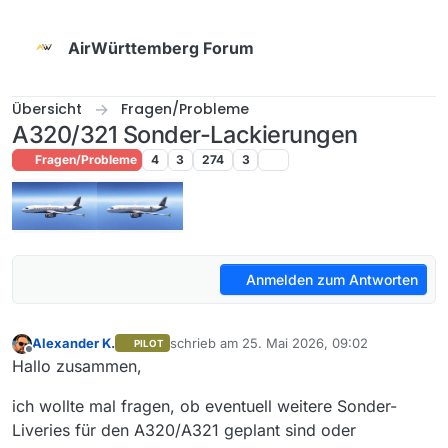
Weiter zum Inhalt
AirWürttemberg Forum
Übersicht
Fragen/Probleme
A320/321 Sonder-Lackierungen
Fragen/Probleme
4
3
274
3
Anmelden zum Antworten
Alexander K.
schrieb am
25. Mai 2026, 09:02
PILOT
zuletzt editiert von
Offline
Hallo zusammen,
ich wollte mal fragen, ob eventuell weitere Sonder-
Liveries für den A320/A321 geplant sind oder