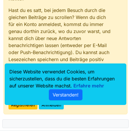
Hast du es satt, bei jedem Besuch durch die
gleichen Beiträge zu scrollen? Wenn du dich
für ein Konto anmeldest, kommst du immer
genau dorthin zurück, wo du zuvor warst, und
kannst dich über neue Antworten
benachrichtigen lassen (entweder per E-Mail
oder Push-Benachrichtigung). Du kannst auch
Lesezeichen speichern und Beiträge positiv
bewerten, um anderen Community-Mitgliedern
Diese Website verwendet Cookies, um
deine Wertschätzung zu zeigen.
sicherzustellen, dass du die besten Erfahrungen
Mit deinem Input könnte dieser Beitrag noch
auf unserer Website machst.
Erfahre mehr
besser werden 💗
Verstanden!
Registrieren
Anmelden